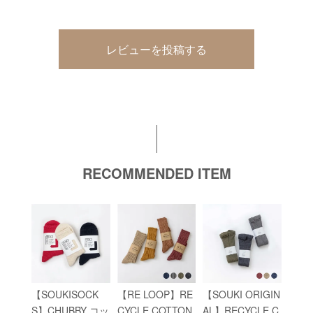
レビューを投稿する
RECOMMENDED ITEM
【SOUKISOCK
【RE LOOP】RE
【SOUKI ORIGIN
S】CHUBBY コッ
CYCLE COTTON
AL】RECYCLE C