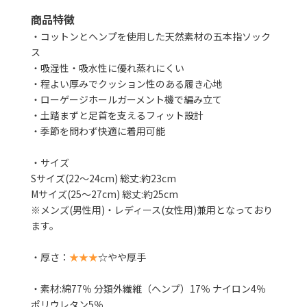
商品特徴
・コットンとヘンプを使用した天然素材の五本指ソック
ス
・吸湿性・吸水性に優れ蒸れにくい
・程よい厚みでクッション性のある履き心地
・ローゲージホールガーメント機で編み立て
・土踏まずと足首を支えるフィット設計
・季節を問わず快適に着用可能
・サイズ
Sサイズ(22～24cm) 総丈:約23cm
Mサイズ(25～27cm) 総丈:約25cm
※メンズ(男性用)・レディース(女性用)兼用となっており
ます。
・厚さ：
★★★
☆やや厚手
・素材:綿77％ 分類外繊維（ヘンプ）17％ ナイロン4％
ポリウレタン5％