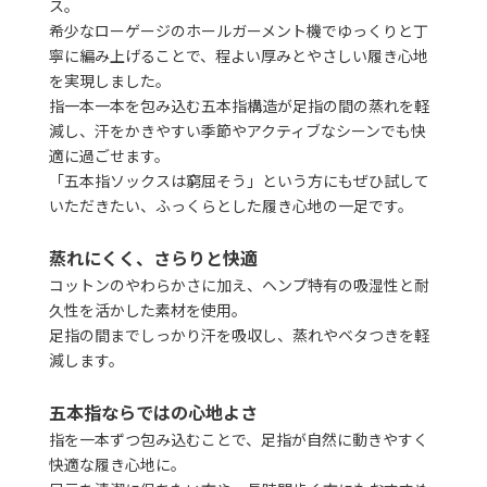
ス。
希少なローゲージのホールガーメント機でゆっくりと丁
寧に編み上げることで、程よい厚みとやさしい履き心地
を実現しました。
指一本一本を包み込む五本指構造が足指の間の蒸れを軽
減し、汗をかきやすい季節やアクティブなシーンでも快
適に過ごせます。
「五本指ソックスは窮屈そう」という方にもぜひ試して
いただきたい、ふっくらとした履き心地の一足です。
蒸れにくく、さらりと快適
コットンのやわらかさに加え、ヘンプ特有の吸湿性と耐
久性を活かした素材を使用。
足指の間までしっかり汗を吸収し、蒸れやベタつきを軽
減します。
五本指ならではの心地よさ
指を一本ずつ包み込むことで、足指が自然に動きやすく
快適な履き心地に。