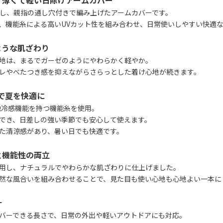
、薄くて軽い日除けアームカバー
し、親指の通し穴付きで編み上げたアームカバーです。
、機能糸による高いUVカット性を組み合わせ、日常使いしやすい快適
ような肌ざわり
地は、まるでガーゼのようにやわらかく軽やか。
レやべたつき感を抑えながらさらっとした着け心地が続きます。
で夏を快適に
触冷感機能を持つ機能糸を使用。
でき、日差しの強い季節でも安心して使えます。
た清涼感があり、暑い日でも快適です。
と機能性の両立
用し、ナチュラルでやわらかな肌ざわりに仕上げました。
然な風合いを組み合わせることで、見た目も使い心地も心地よい一本に
計
バーできる長さで、日常の外出や軽いアウトドアにも対応。