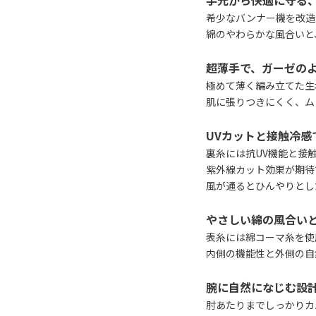
手元から快適に守る
希少なバンナー機を改造
綿のやわらかな風合いと
超薄手で、ガーゼの
極めて薄く編み立てた生
肌に張りつきにくく、ム
UVカットと接触冷感
裏糸には抗UV機能と接
紫外線カット効果が期待
風が通るとひんやりとし
やさしい綿の風合い
表糸には綿コーマ糸を使
内側の機能性と外側の自
腕に自然になじむ設
肘あたりまでしっかりカ