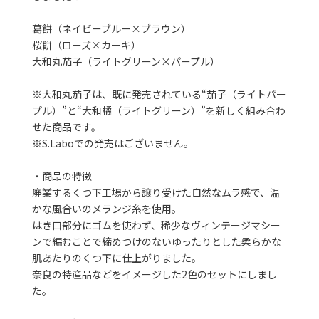
葛餅（ネイビーブルー×ブラウン）
桜餅（ローズ×カーキ）
大和丸茄子（ライトグリーン×パープル）
※大和丸茄子は、既に発売されている“茄子（ライトパー
プル）”と“大和橘（ライトグリーン）”を新しく組み合わ
せた商品です。
※S.Laboでの発売はございません。
・商品の特徴
廃業するくつ下工場から譲り受けた自然なムラ感で、温
かな風合いのメランジ糸を使用。
はき口部分にゴムを使わず、稀少なヴィンテージマシー
ンで編むことで締めつけのないゆったりとした柔らかな
肌あたりのくつ下に仕上がりました。
奈良の特産品などをイメージした2色のセットにしまし
た。