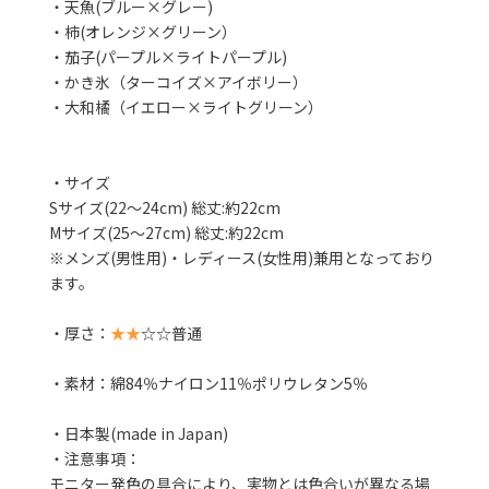
・天魚(ブルー×グレー)
・柿(オレンジ×グリーン）
・茄子(パープル×ライトパープル)
・かき氷（ターコイズ×アイボリー）
・大和橘（イエロー×ライトグリーン）
・サイズ
Sサイズ(22～24cm) 総丈:約22cm
Mサイズ(25～27cm) 総丈:約22cm
※メンズ(男性用)・レディース(女性用)兼用となっており
ます。
・厚さ：
★★
☆☆普通
・素材：綿84％ナイロン11％ポリウレタン5％
・日本製(made in Japan)
・注意事項：
モニター発色の具合により、実物とは色合いが異なる場