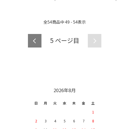
全
54
商品中
49 - 54
表示
5
ページ目
CALENDAR
2026年8月
日
月
火
水
木
金
土
1
2
3
4
5
6
7
8